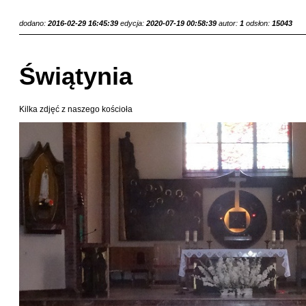
dodano:
2016-02-29 16:45:39
edycja:
2020-07-19 00:58:39
autor:
1
odsłon:
15043
Świątynia
Kilka zdjęć z naszego kościoła