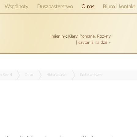
Wspólnoty
Duszpasterstwo
O nas
Biuro i kontakt
Imieniny: Klary, Romana, Rozyny
|
czytania na dziś
»
wa Kostki
O nas
Historia parafii
Protestantyzm