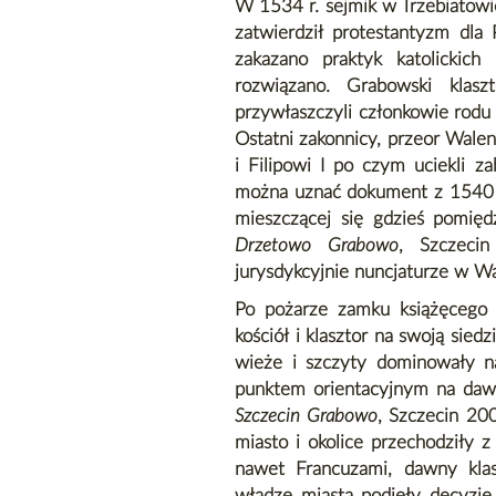
W 1534 r. sejmik w Trzebiatow
zatwierdził protestantyzm dla
zakazano praktyk katolickich
rozwiązano. Grabowski klasz
przywłaszczyli członkowie rodu
Ostatni zakonnicy, przeor Walen
i Filipowi I po czym uciekli za
można uznać dokument z 1540 r.
mieszczącej się gdzieś pomię
Drzetowo Grabowo
, Szczecin
jurysdykcyjnie nuncjaturze w Wa
Po pożarze zamku książęcego 
kościół i klasztor na swoją sie
wieże i szczyty dominowały na
punktem orientacyjnym na dawn
Szczecin Grabowo
, Szczecin 20
miasto i okolice przechodziły
nawet Francuzami, dawny klas
władze miasta podjęły decyzję o