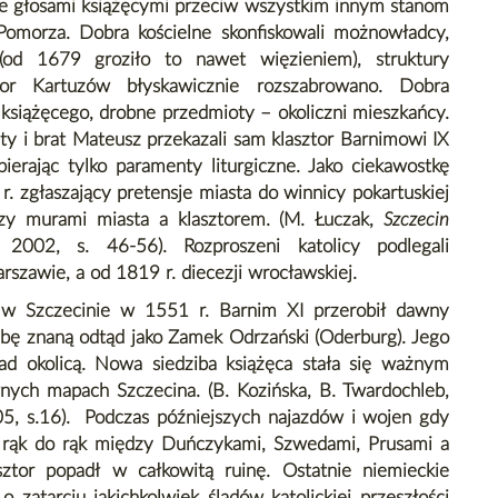
ie głosami książęcymi przeciw wszystkim innym stanom
 Pomorza. Dobra kościelne skonfiskowali możnowładcy,
 (od 1679 groziło to nawet więzieniem), struktury
tor Kartuzów błyskawicznie rozszabrowano. Dobra
 książęcego, drobne przedmioty – okoliczni mieszkańcy.
ty i brat Mateusz przekazali sam klasztor Barnimowi IX
bierając tylko paramenty liturgiczne. Jako ciekawostkę
 zgłaszający pretensje miasta do winnicy pokartuskiej
dzy murami miasta a klasztorem. (M. Łuczak,
Szczecin
 2002, s. 46-56). Rozproszeni katolicy podlegali
rszawie, a od 1819 r. diecezji wrocławskiej.
w Szczecinie w 1551 r. Barnim XI przerobił dawny
dzibę znaną odtąd jako Zamek Odrzański (Oderburg). Jego
d okolicą. Nowa siedziba książęca stała się ważnym
ych mapach Szczecina. (B. Kozińska, B. Twardochleb,
05, s.16). Podczas późniejszych najazdów i wojen gdy
 z rąk do rąk między Duńczykami, Szwedami, Prusami a
ztor popadł w całkowitą ruinę. Ostatnie niemieckie
 zatarciu jakichkolwiek śladów katolickiej przeszłości