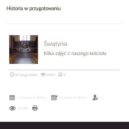
Historia w przygotowaniu
Świątynia
Kilka zdjęć z naszego kościoła
29 lutego 2016r.
15073
5
15 kwietnia 2016r.
15 kwietnia 2016r.
1
45388