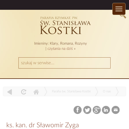
Imieniny: Klary, Romana, Rozyny
|
czytania na dziś
»
Parafia św. Stanisława Kostki
O nas
Księża w parafii
ks. kan. dr Sławomir Zyga
ks. kan. dr Sławomir Zyga