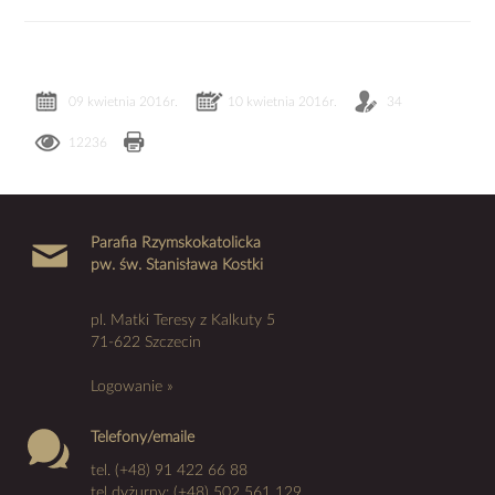
09 kwietnia 2016r.
10 kwietnia 2016r.
34
12236
Parafia Rzymskokatolicka
pw. św. Stanisława Kostki
pl. Matki Teresy z Kalkuty 5
71-622 Szczecin
Logowanie »
Telefony/emaile
tel. (+48) 91 422 66 88
tel dyżurny: (+48) 502 561 129